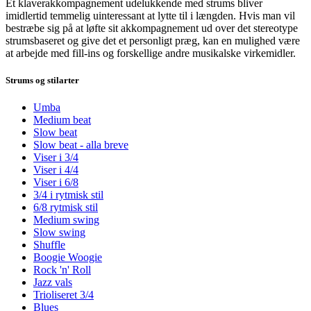
Et klaverakkompagnement udelukkende med strums bliver
imidlertid temmelig uinteressant at lytte til i længden. Hvis man vil
bestræbe sig på at løfte sit akkompagnement ud over det stereotype
strumsbaseret og give det et personligt præg, kan en mulighed være
at arbejde med fill-ins og forskellige andre musikalske virkemidler.
Strums og stilarter
Umba
Medium beat
Slow beat
Slow beat - alla breve
Viser i 3/4
Viser i 4/4
Viser i 6/8
3/4 i rytmisk stil
6/8 rytmisk stil
Medium swing
Slow swing
Shuffle
Boogie Woogie
Rock 'n' Roll
Jazz vals
Trioliseret 3/4
Blues