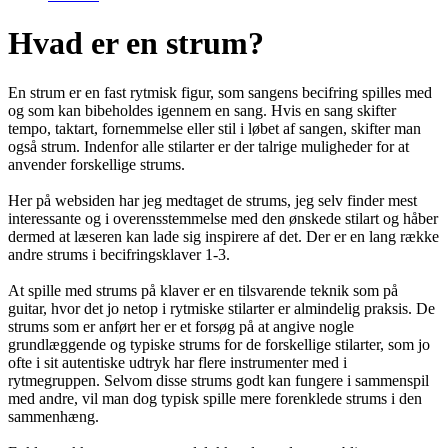
Hvad er en strum?
En strum er en fast rytmisk figur, som sangens becifring spilles med
og som kan bibeholdes igennem en sang. Hvis en sang skifter
tempo, taktart, fornemmelse eller stil i løbet af sangen, skifter man
også strum. Indenfor alle stilarter er der talrige muligheder for at
anvender forskellige strums.
Her på websiden har jeg medtaget de strums, jeg selv finder mest
interessante og i overensstemmelse med den ønskede stilart og håber
dermed at læseren kan lade sig inspirere af det. Der er en lang række
andre strums i becifringsklaver 1-3.
At spille med strums på klaver er en tilsvarende teknik som på
guitar, hvor det jo netop i rytmiske stilarter er almindelig praksis. De
strums som er anført her er et forsøg på at angive nogle
grundlæggende og typiske strums for de forskellige stilarter, som jo
ofte i sit autentiske udtryk har flere instrumenter med i
rytmegruppen. Selvom disse strums godt kan fungere i sammenspil
med andre, vil man dog typisk spille mere forenklede strums i den
sammenhæng.