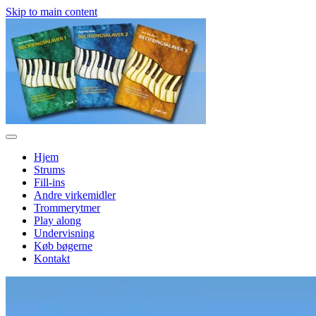
Skip to main content
Hjem
Strums
Fill-ins
Andre virkemidler
Trommerytmer
Play along
Undervisning
Køb bøgerne
Kontakt