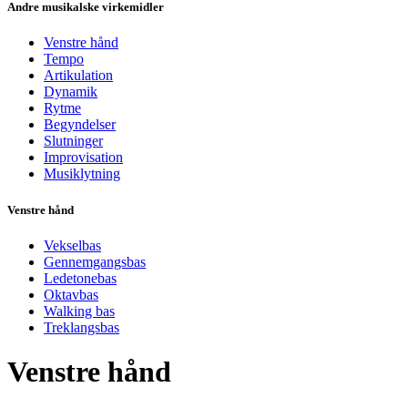
Andre musikalske virkemidler
Venstre hånd
Tempo
Artikulation
Dynamik
Rytme
Begyndelser
Slutninger
Improvisation
Musiklytning
Venstre hånd
Vekselbas
Gennemgangsbas
Ledetonebas
Oktavbas
Walking bas
Treklangsbas
Venstre hånd