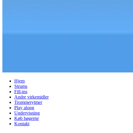
Hjem
Strums
Fill-ins
Andre virkemidler
Trommerytmer
Play along
Undervisning
Køb bøgerne
Kontakt