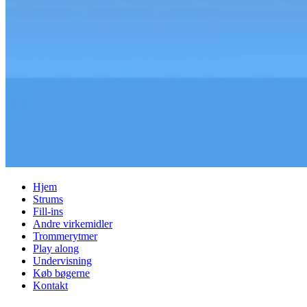
Hjem
Strums
Fill-ins
Andre virkemidler
Trommerytmer
Play along
Undervisning
Køb bøgerne
Kontakt