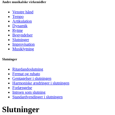
Andre musikalske virkemidler
Venstre hånd
Tempo
Artikulation
Dynamik
Rytme
Begyndelser
Slutninger
Improvisation
Musiklytning
Slutninger
Ritardandoslutning
Fermat og rubato
Gentagelser i slutningen
Harmoniske ændringer i slutningen
Forlængelse
Introen som slutning
Standardvendinger i slutningen
Slutninger