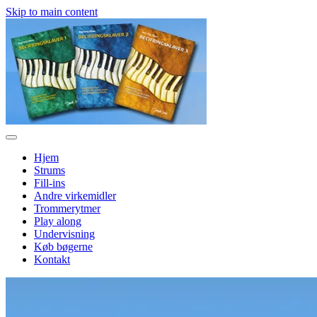
Skip to main content
Hjem
Strums
Fill-ins
Andre virkemidler
Trommerytmer
Play along
Undervisning
Køb bøgerne
Kontakt