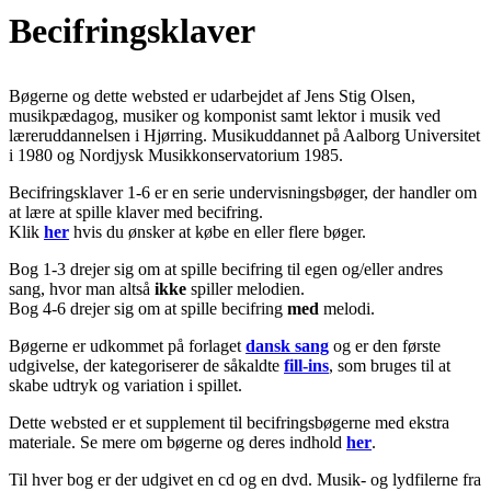
Becifringsklaver
Bøgerne og dette websted er udarbejdet af Jens Stig Olsen,
musikpædagog, musiker og komponist samt lektor i musik ved
læreruddannelsen i Hjørring. Musikuddannet på Aalborg Universitet
i 1980 og Nordjysk Musikkonservatorium 1985.
Becifringsklaver 1-6 er en serie undervisningsbøger, der handler om
at lære at spille klaver med becifring.
Klik
her
hvis du ønsker at købe en eller flere bøger.
Bog 1-3 drejer sig om at spille becifring til egen og/eller andres
sang, hvor man altså
ikke
spiller melodien.
Bog 4-6 drejer sig om at spille becifring
med
melodi.
Bøgerne er udkommet på forlaget
dansk sang
og er den første
udgivelse, der kategoriserer de såkaldte
fill-ins
, som bruges til at
skabe udtryk og variation i spillet.
Dette websted er et supplement til becifringsbøgerne med ekstra
materiale. Se mere om bøgerne og deres indhold
her
.
Til hver bog er der udgivet en cd og en dvd. Musik- og lydfilerne fra