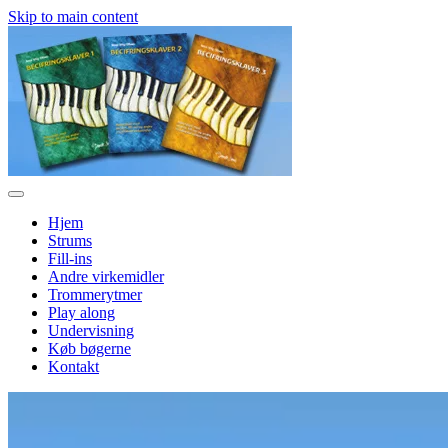
Skip to main content
Hjem
Strums
Fill-ins
Andre virkemidler
Trommerytmer
Play along
Undervisning
Køb bøgerne
Kontakt