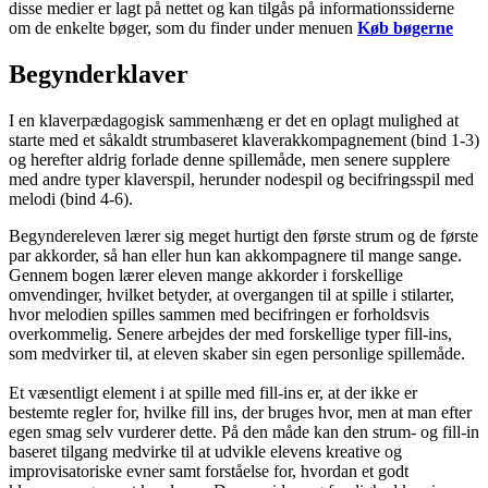
disse medier er lagt på nettet og kan tilgås på informationssiderne
om de enkelte bøger, som du finder under menuen
Køb bøgerne
Begynderklaver
I en klaverpædagogisk sammenhæng er det en oplagt mulighed at
starte med et såkaldt strumbaseret klaverakkompagnement (bind 1-3)
og herefter aldrig forlade denne spillemåde, men senere supplere
med andre typer klaverspil, herunder nodespil og becifringsspil med
melodi (bind 4-6).
Begyndereleven lærer sig meget hurtigt den første strum og de første
par akkorder, så han eller hun kan akkompagnere til mange sange.
Gennem bogen lærer eleven mange akkorder i forskellige
omvendinger, hvilket betyder, at overgangen til at spille i stilarter,
hvor melodien spilles sammen med becifringen er forholdsvis
overkommelig. Senere arbejdes der med forskellige typer fill-ins,
som medvirker til, at eleven skaber sin egen personlige spillemåde.
Et væsentligt element i at spille med fill-ins er, at der ikke er
bestemte regler for, hvilke fill ins, der bruges hvor, men at man efter
egen smag selv vurderer dette. På den måde kan den strum- og fill-in
baseret tilgang medvirke til at udvikle elevens kreative og
improvisatoriske evner samt forståelse for, hvordan et godt