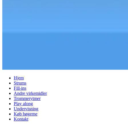
Hjem
Strums
Fill-ins
Andre virkemidler
Trommerytmer
Play along
Undervisning
Køb bøgerne
Kontakt