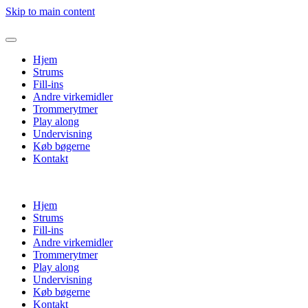
Skip to main content
Hjem
Strums
Fill-ins
Andre virkemidler
Trommerytmer
Play along
Undervisning
Køb bøgerne
Kontakt
Hjem
Strums
Fill-ins
Andre virkemidler
Trommerytmer
Play along
Undervisning
Køb bøgerne
Kontakt