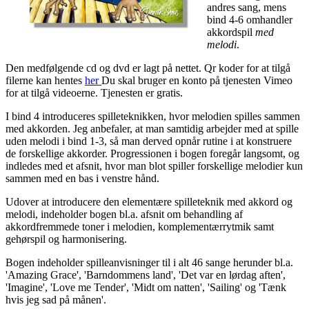
andres sang, mens
bind 4-6 omhandler
akkordspil
med
melodi
.
Den medfølgende cd og dvd er lagt på nettet. Qr koder for at tilgå
filerne kan hentes
her
Du skal bruger en konto på tjenesten Vimeo
for at tilgå videoerne. Tjenesten er gratis.
I bind 4 introduceres spilleteknikken, hvor melodien spilles sammen
med akkorden. Jeg anbefaler, at man samtidig arbejder med at spille
uden melodi i bind 1-3, så man derved opnår rutine i at konstruere
de forskellige akkorder. Progressionen i bogen foregår langsomt, og
indledes med et afsnit, hvor man blot spiller forskellige melodier kun
sammen med en bas i venstre hånd.
Udover at introducere den elementære spilleteknik med akkord og
melodi, indeholder bogen bl.a. afsnit om behandling af
akkordfremmede toner i melodien, komplementærrytmik samt
gehørspil og harmonisering.
Bogen indeholder spilleanvisninger til i alt 46 sange herunder bl.a.
'Amazing Grace', 'Barndommens land', 'Det var en lørdag aften',
'Imagine', 'Love me Tender', 'Midt om natten', 'Sailing' og 'Tænk
hvis jeg sad på månen'.