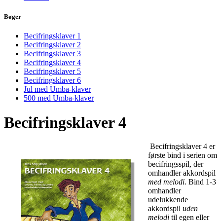
Bøger
Becifringsklaver 1
Becifringsklaver 2
Becifringsklaver 3
Becifringsklaver 4
Becifringsklaver 5
Becifringsklaver 6
Jul med Umba-klaver
500 med Umba-klaver
Becifringsklaver 4
Becifringsklaver 4 er
første bind i serien om
becifringsspil, der
omhandler akkordspil
med melodi
. Bind 1-3
omhandler
udelukkende
akkordspil
uden
melodi
til egen eller