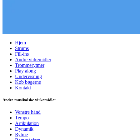
Hjem
Strums
Fill-ins
Andre virkemidler
Trommerytmer
Play along
Undervisning
Køb bøgerne
Kontakt
Andre musikalske virkemidler
Venstre hånd
Tempo
Artikulation
Dynamik
Rytme