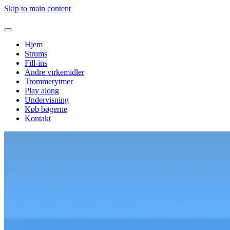
Skip to main content
Hjem
Strums
Fill-ins
Andre virkemidler
Trommerytmer
Play along
Undervisning
Køb bøgerne
Kontakt