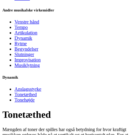
Andre musikalske virkemidler
Venstre hånd
Tempo
Artikulation
Dynamik
Rytme
Begyndelser
Slutninger
Improvisation
Musiklytning
Dynamik
Anslagsstyrke
Tonetæthed
Tonehøjde
Tonetæthed
Mængden af toner der spilles har også betydning for hvor kraftigt
musikken opleves både på et vertikalt og et horisontalt plan. For at