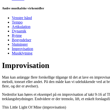
Andre musikalske virkemidler
Venstre hånd
Tempo
Artikulation
Dynamik
Rytme
Begyndelser
Slutninger
Improvisation
Musiklytning
Improvisation
Man kan anlægge flere forskellige tilgange til det at lave en improv
melodi, toneart eller andet. På den måde kan vi udelukkende ved at bru
flere, og der er øvelser).
Nedenfor kan høres et eksempel på en improvisation af takt 9-16 af Th
treklangsbrydninger. Endvidere er der tremolo, lift, et enkelt forslags
This Little Light Of Mine (improvisation)