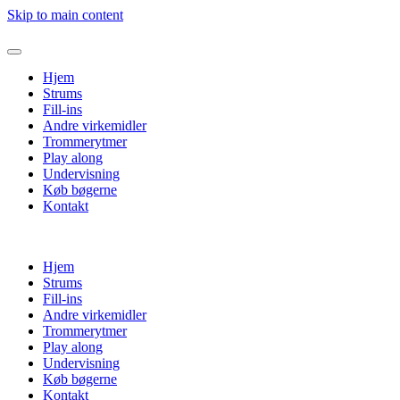
Skip to main content
Hjem
Strums
Fill-ins
Andre virkemidler
Trommerytmer
Play along
Undervisning
Køb bøgerne
Kontakt
Hjem
Strums
Fill-ins
Andre virkemidler
Trommerytmer
Play along
Undervisning
Køb bøgerne
Kontakt