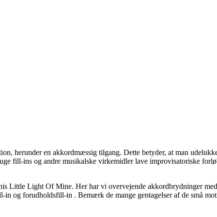
isation, herunder en akkordmæssig tilgang. Dette betyder, at man udelu
ge fill-ins og andre musikalske virkemidler lave improvisatoriske forlø
is Little Light Of Mine. Her har vi overvejende akkordbrydninger med k
fill-in og forudholdsfill-in . Bemærk de mange gentagelser af de små mot