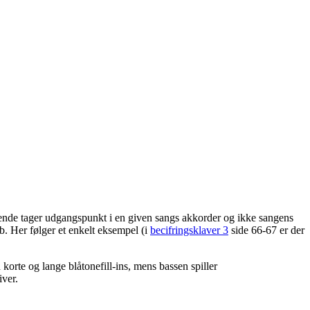
kkende tager udgangspunkt i en given sangs akkorder og ikke sangens
b. Her følger et enkelt eksempel (i
becifringsklaver 3
side 66-67 er der
orte og lange blåtonefill-ins, mens bassen spiller
iver.