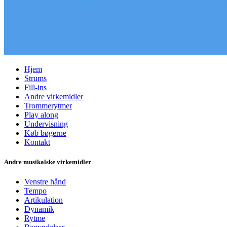
Hjem
Strums
Fill-ins
Andre virkemidler
Trommerytmer
Play along
Undervisning
Køb bøgerne
Kontakt
Andre musikalske virkemidler
Venstre hånd
Tempo
Artikulation
Dynamik
Rytme