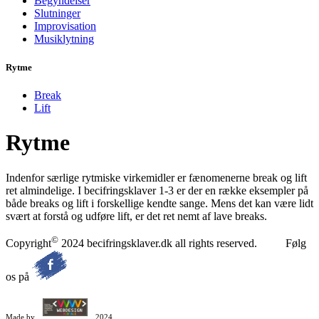
Begyndelser
Slutninger
Improvisation
Musiklytning
Rytme
Break
Lift
Rytme
Indenfor særlige rytmiske virkemidler er fænomenerne break og lift
ret almindelige. I becifringsklaver 1-3 er der en række eksempler på
både breaks og lift i forskellige kendte sange. Mens det kan være lidt
svært at forstå og udføre lift, er det ret nemt af lave breaks.
©
Copyright
2024 becifringsklaver.dk all rights reserved. Følg
os på
Made by
2024