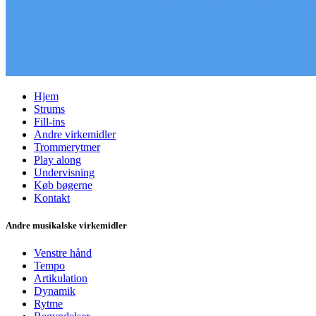
Hjem
Strums
Fill-ins
Andre virkemidler
Trommerytmer
Play along
Undervisning
Køb bøgerne
Kontakt
Andre musikalske virkemidler
Venstre hånd
Tempo
Artikulation
Dynamik
Rytme