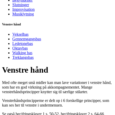
Begyndelser
Slutninger
Improvisation
Musiklytning
Venstre hånd
Vekselbas
Gennemgangsbas
Ledetonebas
Oktavbas
Walking bas
Treklangsbas
Venstre hånd
Med ofte meget små midler kan man lave variationer i venstre hånd,
som har en god virkning på akkompagnementet. Mange
venstrehåndsprincipper knytter sig til særlige stilarter.
Venstrehåndsprincipperne er delt op i 6 forskellige principper, som
kan ses her til venstre i undermenuen.
Se også becifringsklaver 1 s. 50-52, becifringsklaver 2 s. 64-66